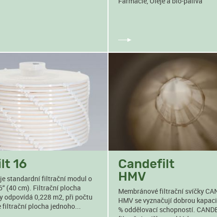
Farmacie, Oleje a bio-paliva
lt 16
Candefilt
HMV
 je standardní filtrační modul o
“ (40 cm). Filtrační plocha
Membránové filtrační svíčky C
y odpovídá 0,228 m2, při počtu
HMV se vyznačují dobrou kapaci
 filtrační plocha jednoho...
% oddělovací schopností. CAN