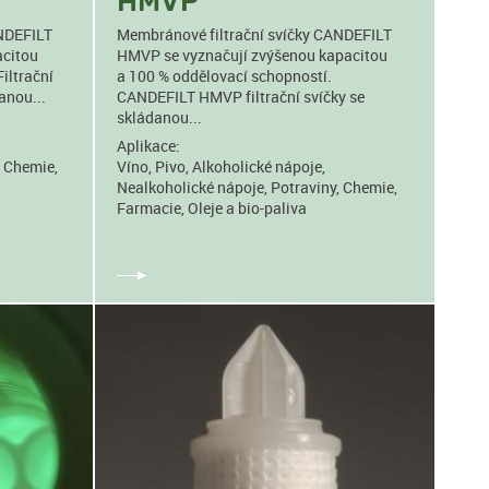
HMVP
ANDEFILT
Membránové filtrační svíčky CANDEFILT
acitou
HMVP se vyznačují zvýšenou kapacitou
iltrační
a 100 % oddělovací schopností.
anou...
CANDEFILT HMVP filtrační svíčky se
skládanou...
Aplikace:
, Chemie,
Víno, Pivo, Alkoholické nápoje,
Nealkoholické nápoje, Potraviny, Chemie,
Farmacie, Oleje a bio-paliva