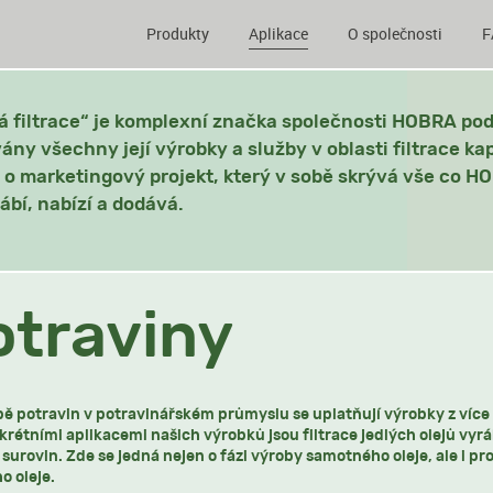
Produkty
Aplikace
O společnosti
F
á filtrace“ je komplexní značka společnosti HOBRA pod
vány všechny její výrobky a služby v oblasti filtrace ka
 o marketingový projekt, který v sobě skrývá vše co HO
rábí, nabízí a dodává.
otraviny
bě potravin v potravinářském průmyslu se uplatňují výrobky z víc
krétními aplikacemi našich výrobků jsou filtrace jedlých olejů vy
surovin. Zde se jedná nejen o fázi výroby samotného oleje, ale i pro
o oleje.