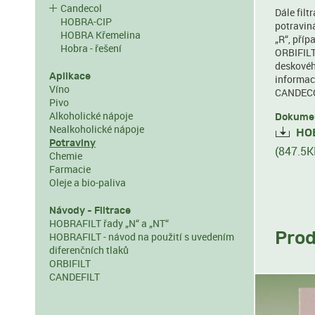
Candecol
Dále filt
HOBRA-CIP
potravin
HOBRA Křemelina
„R“, pří
Hobra - řešení
ORBIFILT.
deskovéh
Aplikace
informací
Víno
CANDEC
Pivo
Alkoholické nápoje
Dokumen
Nealkoholické nápoje
HOB
Potraviny
(847.5K
Chemie
Farmacie
Oleje a bio-paliva
Návody - Filtrace
HOBRAFILT řady „N“ a „NT“
Pro
HOBRAFILT - návod na použití s uvedením
diferenčních tlaků
ORBIFILT
CANDEFILT