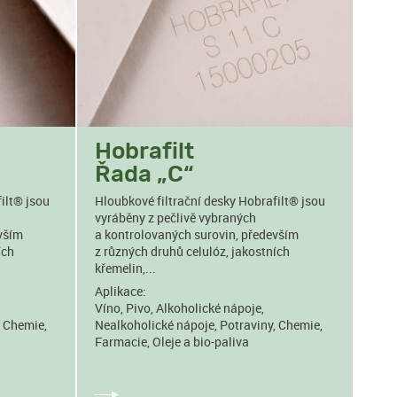
Hobrafilt
Řada „C“
ilt® jsou
Hloubkové filtrační desky Hobrafilt® jsou
vyráběny z pečlivě vybraných
vším
a kontrolovaných surovin, především
ích
z různých druhů celulóz, jakostních
křemelin,...
Aplikace:
Víno, Pivo, Alkoholické nápoje,
, Chemie,
Nealkoholické nápoje, Potraviny, Chemie,
Farmacie, Oleje a bio-paliva