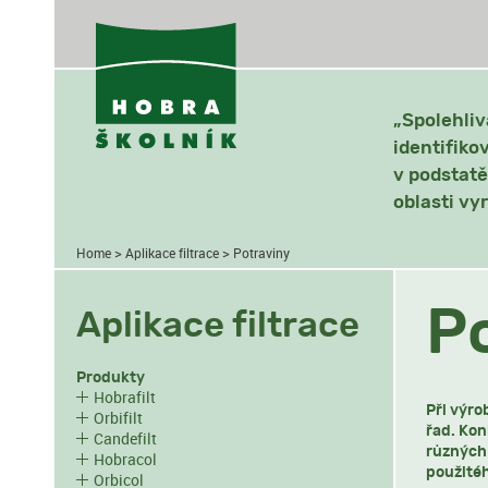
„Spolehliv
identifiko
v podstatě
oblasti vy
>
>
Home
Aplikace filtrace
Potraviny
P
Aplikace filtrace
Produkty
Hobrafilt
Při výro
Orbifilt
řad. Kon
Candefilt
různých 
Hobracol
použitéh
Orbicol