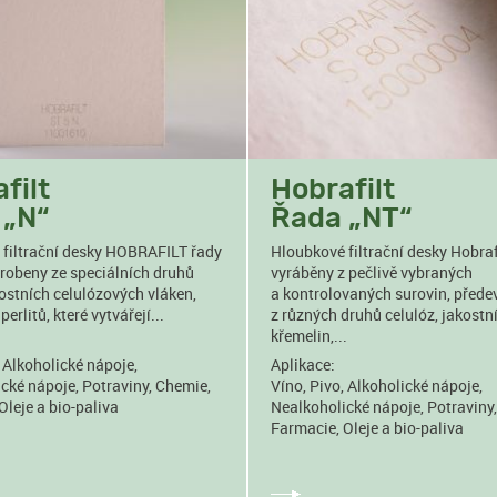
filt
Hobrafilt
 „N“
Řada „NT“
filtrační desky HOBRAFILT řady
Hloubkové filtrační desky Hobraf
yrobeny ze speciálních druhů
vyráběny z pečlivě vybraných
ostních celulózových vláken,
a kontrolovaných surovin, přede
perlitů, které vytvářejí...
z různých druhů celulóz, jakostn
křemelin,...
, Alkoholické nápoje,
Aplikace:
cké nápoje, Potraviny, Chemie,
Víno, Pivo, Alkoholické nápoje,
Oleje a bio-paliva
Nealkoholické nápoje, Potraviny
Farmacie, Oleje a bio-paliva