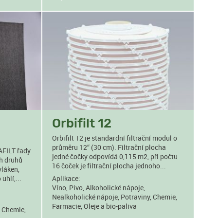
Orbifilt 12
Orbifilt 12 je standardní filtrační modul o
průměru 12“ (30 cm). Filtrační plocha
AFILT řady
jedné čočky odpovídá 0,115 m2, při počtu
ch druhů
16 čoček je filtrační plocha jednoho...
vláken,
uhlí,...
Aplikace:
Víno, Pivo, Alkoholické nápoje,
Nealkoholické nápoje, Potraviny, Chemie,
Farmacie, Oleje a bio-paliva
, Chemie,