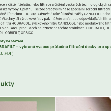
race a čištění želatin, nebo filtrace a čištění veškerých technologických 
ářské výroby. Uplatňují se zde především naše speciální sorpční filtrač
padně křemelina - HOBRA. Částečně také filtrační svíčky CANDEFILT nebo 
 Všechny tři výrobkové řady pak můžete umístit do odpovídajících filtra
o filtru HOBRACOL, svíčkového filtru CANDECOL nebo modulového filt
 o aplikaci i produktech naleznete na těchto stránkách:
HOBRAFILT
,
HO
OL
,
ORBIFILT
,
ORBICOL
.
ty ke stažení:
RAFILT – vybrané vysoce průtočné filtrační desky pro spe
B, .PDF)
dukty