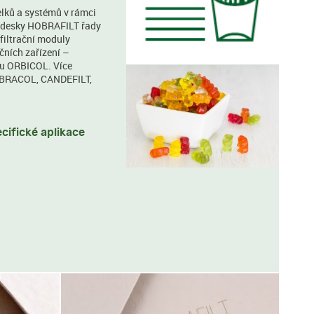
celků a systémů v rámci
ní desky HOBRAFILT řady
filtrační moduly
čních zařízení –
ru ORBICOL. Více
BRACOL
,
CANDEFILT
,
cifické aplikace