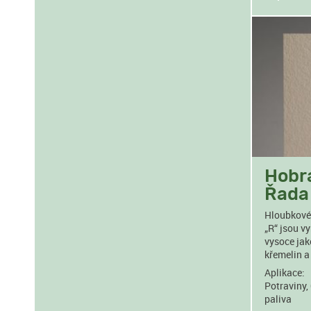
Hobra
Řada
Hloubkové 
„R“ jsou v
vysoce jak
křemelin a 
Aplikace:
Potraviny,
paliva