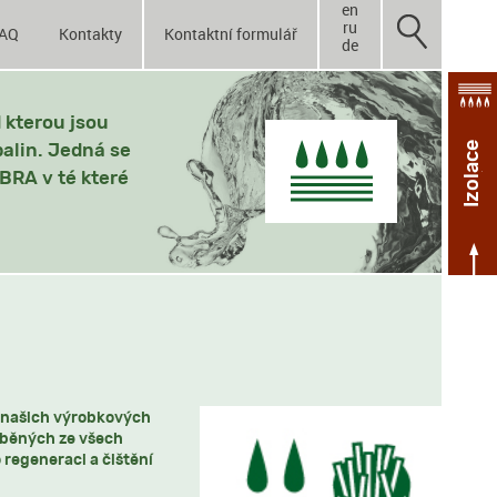
en
ru
AQ
Kontakty
Kontaktní formulář
de
 kterou jsou
Izolace
palin. Jedná se
BRA v té které
e našich výrobkových
ráběných ze všech
 regeneraci a čištění