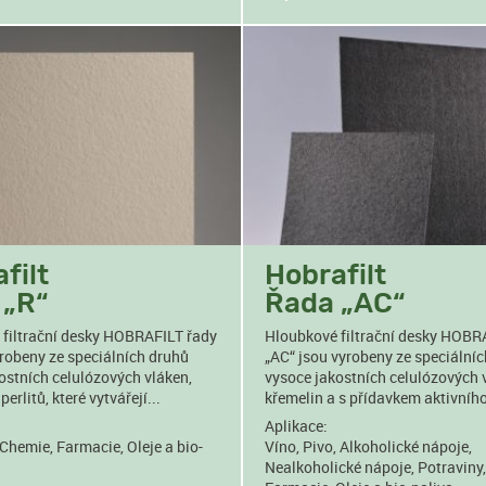
filt
Hobrafilt
 „R“
Řada „AC“
filtrační desky HOBRAFILT řady
Hloubkové filtrační desky HOBR
yrobeny ze speciálních druhů
„AC“ jsou vyrobeny ze speciální
ostních celulózových vláken,
vysoce jakostních celulózových 
perlitů, které vytvářejí...
křemelin a s přídavkem aktivního 
Aplikace:
 Chemie, Farmacie, Oleje a bio-
Víno, Pivo, Alkoholické nápoje,
Nealkoholické nápoje, Potraviny