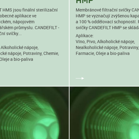
HMP
HMS jsou finální sterilizační
Membránové filtrační svíčky C
 obecné aplikace ve
HMP se vyznačují zvýšenou kap
ickém, nápojovém
a 100 % oddělovací schopností. F
nářském průmyslu. CANDEFILT -
svíčky CANDEFILT HMP se sklád
ní svíčky...
Aplikace:
Víno, Pivo, Alkoholické nápoje,
, Alkoholické nápoje,
Nealkoholické nápoje, Potraviny
cké nápoje, Potraviny, Chemie,
Farmacie, Oleje a bio-paliva
Oleje a bio-paliva