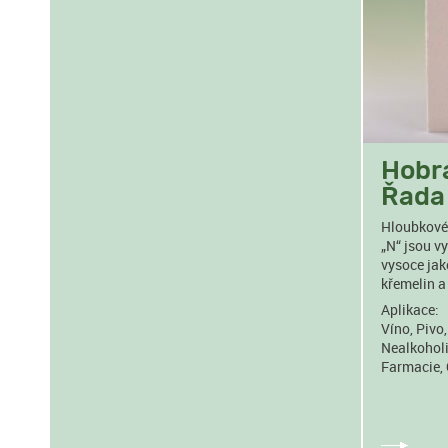
Hobra
Řada
Hloubkové 
„N“ jsou v
vysoce jak
křemelin a 
Aplikace:
Víno, Pivo
Nealkoholi
Farmacie, 