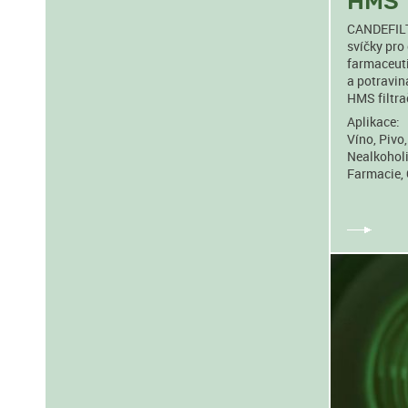
HMS
CANDEFILT 
svíčky pro
farmaceut
a potravi
HMS filtrač
Aplikace:
Víno, Pivo
Nealkoholi
Farmacie, 