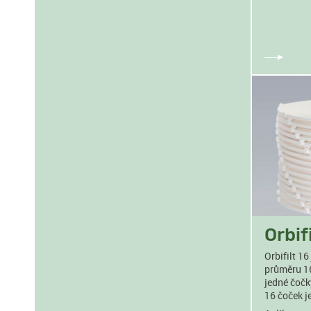
Orbifi
Orbifilt 16
průměru 16
jedné čočk
16 čoček je