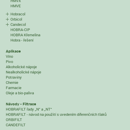
HMVX
HMVE
Hobracol
Orbicol
Candecol
HOBRA-CIP
HOBRA Křemelina
Hobra - řešení
Aplikace
Víno
Pivo
Alkoholické nápoje
Nealkoholické nápoje
Potraviny
Chemie
Farmacie
Oleje a bio-paliva
Návody - Filtrace
HOBRAFILT řady „N“ a „NT“
HOBRAFILT - návod na použití s uvedením diferenčních tlaků
ORBIFILT
CANDEFILT