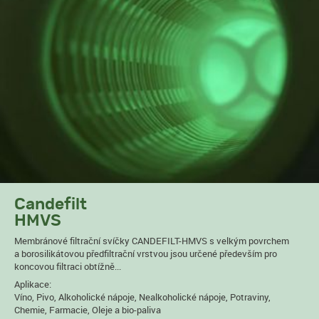
Candefilt
HMVS
Membránové filtrační svíčky CANDEFILT-HMVS s velkým povrchem
a borosilikátovou předfiltrační vrstvou jsou určené především pro
koncovou filtraci obtížně...
Aplikace:
Víno, Pivo, Alkoholické nápoje, Nealkoholické nápoje, Potraviny,
Chemie, Farmacie, Oleje a bio-paliva