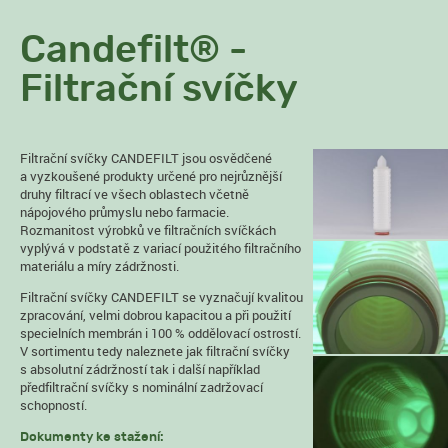
Candefilt® -
Filtrační svíčky
Filtrační svíčky CANDEFILT jsou osvědčené
a vyzkoušené produkty určené pro nejrůznější
druhy filtrací ve všech oblastech včetně
nápojového průmyslu nebo farmacie.
Rozmanitost výrobků ve filtračních svíčkách
vyplývá v podstatě z variací použitého filtračního
materiálu a míry zádržnosti.
Filtrační svíčky CANDEFILT se vyznačují kvalitou
zpracování, velmi dobrou kapacitou a při použití
specielních membrán i 100 % oddělovací ostrostí.
V sortimentu tedy naleznete jak filtrační svíčky
s absolutní zádržností tak i další například
předfiltrační svíčky s nominální zadržovací
schopností.
Dokumenty ke stažení: