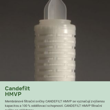
Candefilt
HMVP
Membránové filtrační svíčky CANDEFILT HMVP se vyznačují zvýšenou
kapacitou a 100 % oddělovací schopností. CANDEFILT HMVP filtrační
svíčky se skládanou...