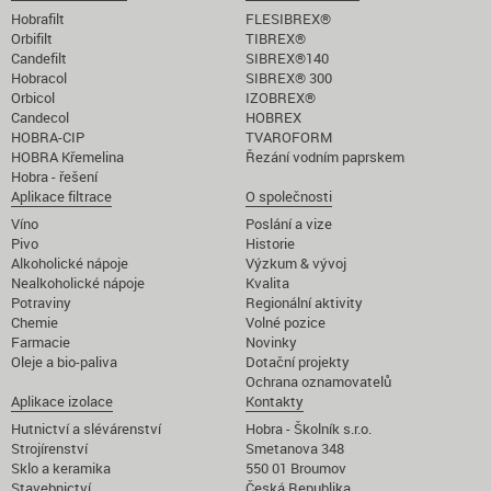
Hobrafilt
FLESIBREX®
Orbifilt
TIBREX®
Candefilt
SIBREX®140
Hobracol
SIBREX® 300
Orbicol
IZOBREX®
Candecol
HOBREX
HOBRA-CIP
TVAROFORM
HOBRA Křemelina
Řezání vodním paprskem
Hobra - řešení
Aplikace filtrace
O společnosti
Víno
Poslání a vize
Pivo
Historie
Alkoholické nápoje
Výzkum & vývoj
Nealkoholické nápoje
Kvalita
Potraviny
Regionální aktivity
Chemie
Volné pozice
Farmacie
Novinky
Oleje a bio-paliva
Dotační projekty
Ochrana oznamovatelů
Aplikace izolace
Kontakty
Hutnictví a slévárenství
Hobra - Školník s.r.o.
Strojírenství
Smetanova 348
Sklo a keramika
550 01 Broumov
Stavebnictví
Česká Republika