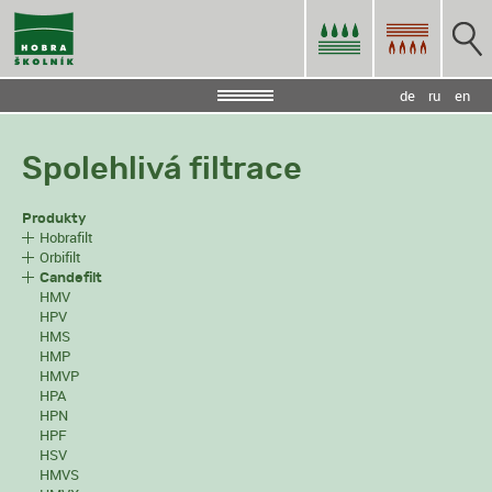
de
ru
en
Spolehlivá filtrace
Produkty
Hobrafilt
Orbifilt
Candefilt
HMV
HPV
HMS
HMP
HMVP
HPA
HPN
HPF
HSV
HMVS