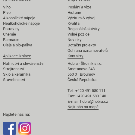
Víno
Poslání a vize
Pivo
Historie
Alkoholické nápoje
Výzkum & vývoj
Nealkoholické nápoje
Kvalita
Potraviny
Regionální aktivity
Chemie
Volné pozice
Farmacie
Novinky
Oleje a bio-paliva
Dotační projekty
Ochrana oznamovatelů
Aplikace izolace
Kontakty
Hutnictví a slévárenství
Hobra - Školník s.r.o.
Strojírenství
Smetanova 348
Sklo a keramika
550 01 Broumov
Stavebnictví
Česká Republika
Tel.: +420 491 580 111
Fax: +420 491 580 140
E-mail:
hobra@hobra.cz
Najít nás na mapě
Najdete nás na: