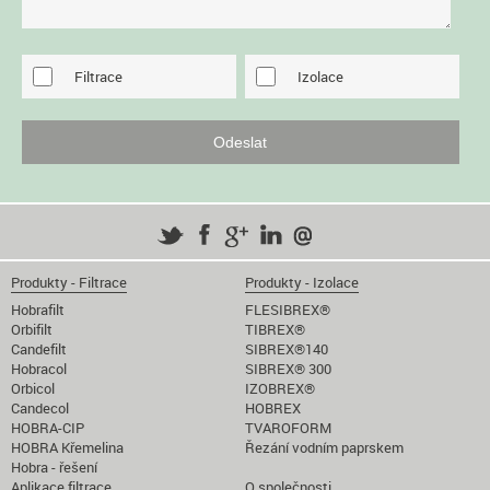
Filtrace
Izolace
Produkty - Filtrace
Produkty - Izolace
Hobrafilt
FLESIBREX®
Orbifilt
TIBREX®
Candefilt
SIBREX®140
Hobracol
SIBREX® 300
Orbicol
IZOBREX®
Candecol
HOBREX
HOBRA-CIP
TVAROFORM
HOBRA Křemelina
Řezání vodním paprskem
Hobra - řešení
Aplikace filtrace
O společnosti