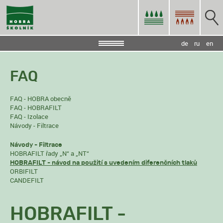
de
ru
en
FAQ
FAQ - HOBRA obecně
FAQ - HOBRAFILT
FAQ - Izolace
Návody - Filtrace
Návody - Filtrace
HOBRAFILT řady „N“ a „NT“
HOBRAFILT - návod na použití s uvedením diferenčních tlaků
ORBIFILT
CANDEFILT
HOBRAFILT -