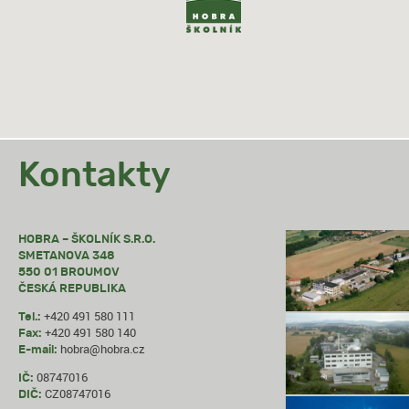
Kontakty
HOBRA – ŠKOLNÍK S.R.O.
SMETANOVA 348
550 01 BROUMOV
ČESKÁ REPUBLIKA
+420 491 580 111
Tel.:
+420 491 580 140
Fax:
hobra@hobra.cz
E-mail:
08747016
IČ:
CZ08747016
DIČ: