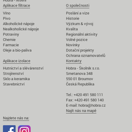
Hobra - řešení
Aplikace filtrace
O společnosti
Víno
Poslání a vize
Pivo
Historie
Alkoholické nápoje
Výzkum & vývoj
Nealkoholické nápoje
Kvalita
Potraviny
Regionální aktivity
Chemie
Volné pozice
Farmacie
Novinky
Oleje a bio-paliva
Dotační projekty
Ochrana oznamovatelů
Aplikace izolace
Kontakty
Hutnictví a slévárenství
Hobra - Školník s.r.o.
Strojírenství
Smetanova 348
Sklo a keramika
550 01 Broumov
Stavebnictví
Česká Republika
Tel.: +420 491 580 111
Fax: +420 491 580 140
E-mail:
hobra@hobra.cz
Najít nás na mapě
Najdete nás na: