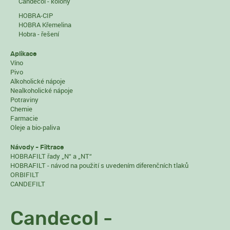
Candecol - kolony
HOBRA-CIP
HOBRA Křemelina
Hobra - řešení
Aplikace
Víno
Pivo
Alkoholické nápoje
Nealkoholické nápoje
Potraviny
Chemie
Farmacie
Oleje a bio-paliva
Návody - Filtrace
HOBRAFILT řady „N“ a „NT“
HOBRAFILT - návod na použití s uvedením diferenčních tlaků
ORBIFILT
CANDEFILT
Candecol -