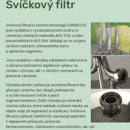
Svíčkový filtr
Svíčková filtrační zařízení (housingy) CANDECOL
jsou vyráběna z vysokojakostních ocelí a to
chemicky odolných materiálu AISI 316L a nebo
potravinářských AISI 304. Skládají se ze stojanu
na třech nožkách, snímatelného krytu
a upínacího segmentu.
Jsou vyráběna v několika základních velikostech
s různými možnostmi doplňkové výbavy na
vstupu i výstupu, ale i v různých sestavách na
jednotné základně.
Výhodou těchto zařízení je uzavřená filtrace bez
přístupu vzduchu, bez úkapů, jednoduché
a rychlé nasazení svíček a jejich
regenerovatelnost. Další výhodou je vertikální
stavba zařízení, která neklade zvýšené nároky na
objem vody při regeneraci a sterilizaci. Svíčková
filtrační zařízení CANDECOL nacházejí uplatnění
v nápojovém průmyslu, průmyslu
farmaceutickém, chemickém a kosmetickém, ale i při