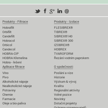
Produkty - Filtrace
Produkty - Izolace
Hobrafilt
FLESIBREX®
Orbifilt
TIBREX®
Candefilt
SIBREX®140
Hobracol
SIBREX® 300
Orbicol
IZOBREX®
Candecol
HOBREX
HOBRA-CIP
TVAROFORM
HOBRA Křemelina
Řezání vodním paprskem
Hobra - řešení
Aplikace filtrace
O společnosti
Víno
Poslání a vize
Pivo
Historie
Alkoholické nápoje
Výzkum & vývoj
Nealkoholické nápoje
Kvalita
Potraviny
Regionální aktivity
Chemie
Volné pozice
Farmacie
Novinky
Oleje a bio-paliva
Dotační projekty
Ochrana oznamovatelů