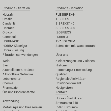
Produkte - filtration
Produkte - Isolation
Hobrafilt
FLESIBREX®
Orbifilt
TIBREX®
Candefilt
SIBREX®140
Hobracol
SIBREX® 300
Orbicol
IZOBREX®
Candecol
HOBREX
HOBRA-CIP
TVAROFORM
HOBRA Kieselgur
Schneiden mit Wasserstrahl
Hobra - Lösung
Filtration sanwendungen
Über uns
Wein
Zielsetzungen und Visionen
Bier
Historie
Alkoholische Getränke
Forschung & Entwicklung
Alkoholfreie Getränke
Qualität
Lebensmittel
Regionale Aktivitäten
Chemie
Positionen vakant
Pharmazie
Neuigkeiten
Öle und Biobrennstoffe
Kontakt
Hobra - Školník s.r.o.
Anwendung
Smetanova 348
Metallurgie und Giessereien
550 01 Broumov