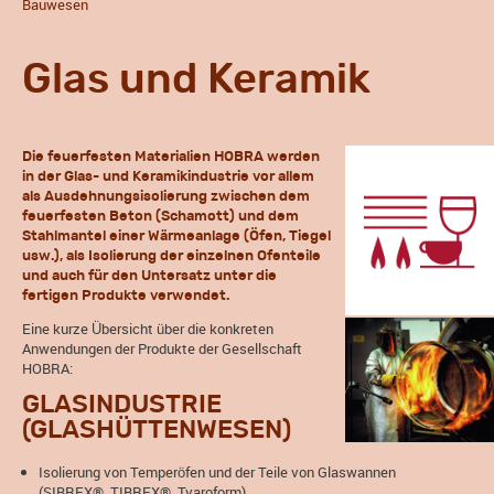
Bauwesen
Glas und Keramik
Die feuerfesten Materialien HOBRA werden
in der Glas- und Keramikindustrie vor allem
als Ausdehnungsisolierung zwischen dem
feuerfesten Beton (Schamott) und dem
Stahlmantel einer Wärmeanlage (Öfen, Tiegel
usw.), als Isolierung der einzelnen Ofenteile
und auch für den Untersatz unter die
fertigen Produkte verwendet.
Eine kurze Übersicht über die konkreten
Anwendungen der Produkte der Gesellschaft
HOBRA:
GLASINDUSTRIE
(GLASHÜTTENWESEN)
Isolierung von Temperöfen und der Teile von Glaswannen
(SIBREX®, TIBREX®, Tvaroform)