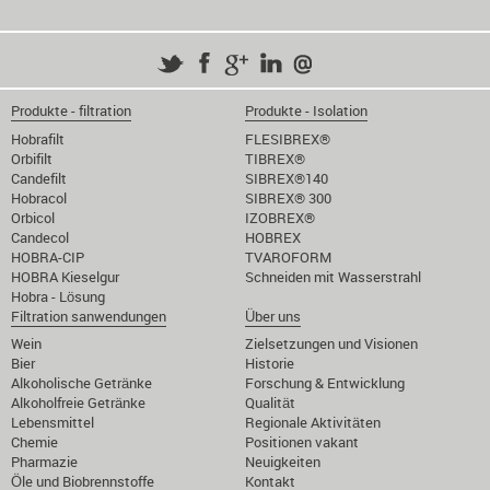
Produkte - filtration
Produkte - Isolation
Hobrafilt
FLESIBREX®
Orbifilt
TIBREX®
Candefilt
SIBREX®140
Hobracol
SIBREX® 300
Orbicol
IZOBREX®
Candecol
HOBREX
HOBRA-CIP
TVAROFORM
HOBRA Kieselgur
Schneiden mit Wasserstrahl
Hobra - Lösung
Filtration sanwendungen
Über uns
Wein
Zielsetzungen und Visionen
Bier
Historie
Alkoholische Getränke
Forschung & Entwicklung
Alkoholfreie Getränke
Qualität
Lebensmittel
Regionale Aktivitäten
Chemie
Positionen vakant
Pharmazie
Neuigkeiten
Öle und Biobrennstoffe
Kontakt