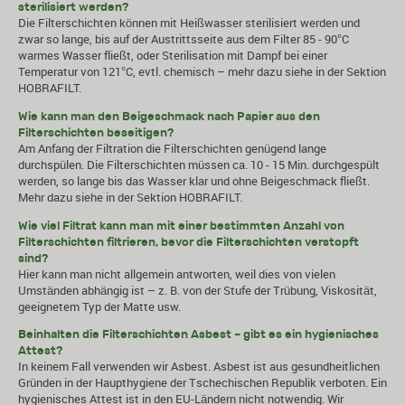
sterilisiert werden?
Die Filterschichten können mit Heißwasser sterilisiert werden und
zwar so lange, bis auf der Austrittsseite aus dem Filter 85 - 90°C
warmes Wasser fließt, oder Sterilisation mit Dampf bei einer
Temperatur von 121°C, evtl. chemisch – mehr dazu siehe in der Sektion
HOBRAFILT
.
Wie kann man den Beigeschmack nach Papier aus den
Filterschichten beseitigen?
Am Anfang der Filtration die Filterschichten genügend lange
durchspülen. Die Filterschichten müssen ca. 10 - 15 Min. durchgespült
werden, so lange bis das Wasser klar und ohne Beigeschmack fließt.
Mehr dazu siehe in der Sektion
HOBRAFILT
.
Wie viel Filtrat kann man mit einer bestimmten Anzahl von
Filterschichten filtrieren, bevor die Filterschichten verstopft
sind?
Hier kann man nicht allgemein antworten, weil dies von vielen
Umständen abhängig ist – z. B. von der Stufe der Trübung, Viskosität,
geeignetem Typ der Matte usw.
Beinhalten die Filterschichten Asbest – gibt es ein hygienisches
Attest?
In keinem Fall verwenden wir Asbest. Asbest ist aus gesundheitlichen
Gründen in der Haupthygiene der Tschechischen Republik verboten. Ein
hygienisches Attest ist in den EU-Ländern nicht notwendig. Wir