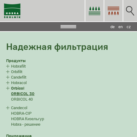
de
en
cz
Надежная фильтрация
Продукты
Hobrafilt
Orbifilt
Candefilt
Hobracol
Orbicol
ORBICOL 30
ORBICOL 40
Candecol
HOBRA-CIP
HOBRA Кизельгур
Hobra - решение
Приложение