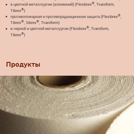
®
в цветной металлургии (алюминий) (Flesibrex
, Tvaroform,
®
Tibrex
)
®
противопожарная и противорадиационная защита (Flesibrex
,
®
®
Tibrex
, Sibrex
, Tvaroform)
®
в черной и цветной металлургии (Flesibrex
, Tvaroform,
®
Tibrex
)
Продукты