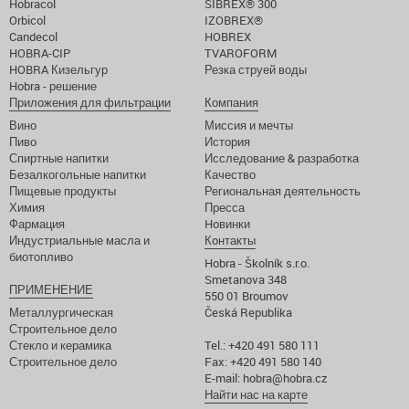
Hobracol
SIBREX® 300
Orbicol
IZOBREX®
Candecol
HOBREX
HOBRA-CIP
TVAROFORM
HOBRA Кизельгур
Резка струей воды
Hobra - решение
Приложения для фильтрации
Компания
Вино
Миссия и мечты
Пиво
История
Спиртные напитки
Исследование & разработка
Безалкогольные напитки
Качество
Пищевые продукты
Региональная деятельность
Химия
Пресса
Фармация
Hoвинки
Индустриальные масла и
Кoнтакты
биотопливо
Hobra - Školník s.r.o.
Smetanova 348
ПРИМЕНЕНИЕ
550 01 Broumov
Металлургическая
Česká Republika
Строительное дело
Стекло и керамика
Tel.: +420 491 580 111
Строительное дело
Fax: +420 491 580 140
E-mail:
hobra@hobra.cz
Найти нас на карте