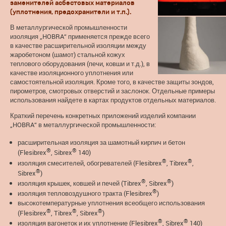
заменителей асбестовых материалов
(уплотнения, предохранители и т.п.).
В металлургической промышленности
изоляция „HOBRA“ применяется прежде всего
в качестве расширительной изоляции между
жарoбетоном (шамот) стальной кожух
теплового оборудования (печи, ковши и т.д.), в
качестве изоляционного уплотнения или
самостоятельной изоляция. Кроме того, в качестве защиты зондов,
пирометров, смотровых отверстий и заслонок. Отдельные примеры
использования найдете в картах продуктов отдельных материалов.
Краткий перечень конкретных приложений изделий компании
„HOBRA“ в металлургической промышленности:
расширительная изоляция за шамотный кирпич и бетон
®
®
(Flesibrex
, Sibrex
140)
®
®
изоляция смесителей, обогревателей (Flesibrex
, Tibrex
,
®
Sibrex
)
®
®
изоляция крышек, ковшей и печей (Tibrex
, Sibrex
)
®
изоляция тепловоздушного тракта (Flesibrex
)
высокотемпературные уплотнения всеобщего использования
®
®
®
(Flesibrex
, Tibrex
, Sibrex
)
®
®
изоляция вагонеток и их уплотнение (Flesibrex
, Sibrex
140)